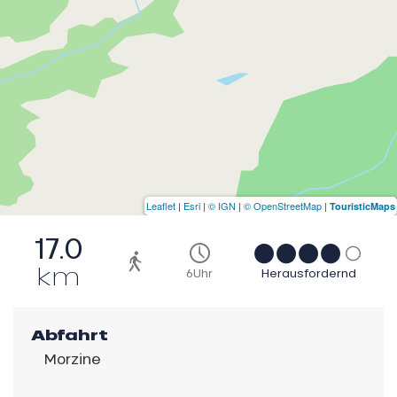
Leaflet
|
Esri
|
© IGN
|
© OpenStreetMap
|
TouristicMaps
17.0
km
6Uhr
Herausfordernd
Abfahrt
Morzine