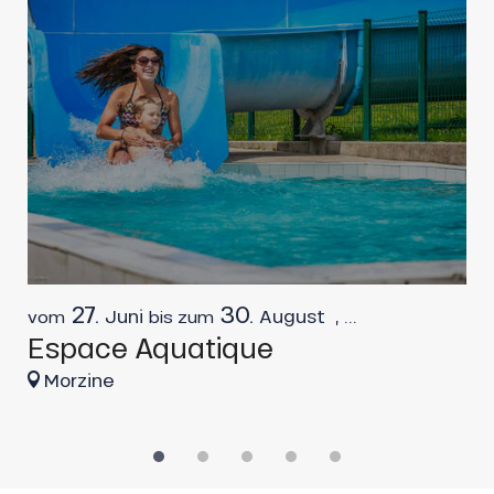
27.
30.
Juni
August
,
...
vom
bis zum
v
Espace Aquatique
P
Morzine