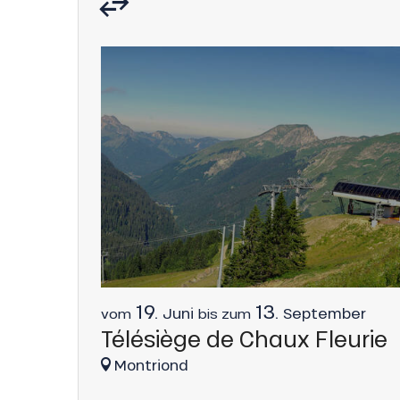
s
ns
19.
13.
Juni
September
vom
bis zum
Télésiège de Chaux Fleurie
Montriond