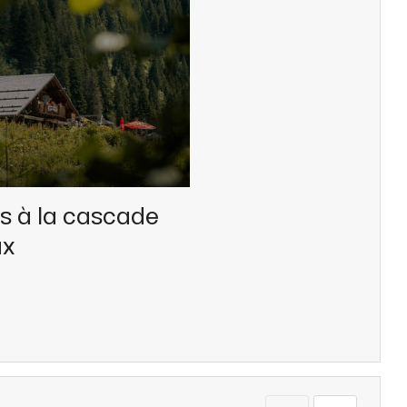
s à la cascade
ux