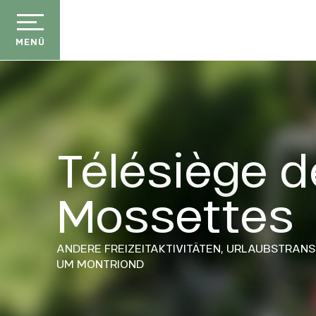
Aller
au
contenu
MENÜ
principal
Télésiège 
Mossettes
ANDERE FREIZEITAKTIVITÄTEN,
URLAUBSTRANS
UM MONTRIOND