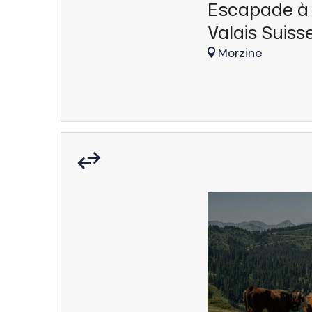
Escapade à
Valais Suiss
Morzine
nSKI