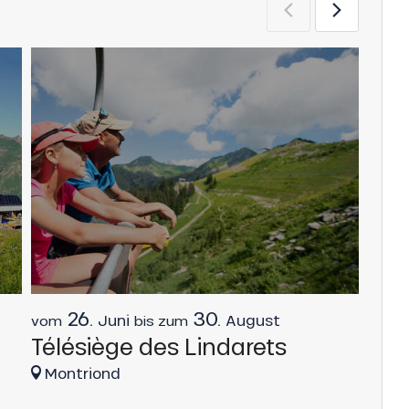
26.
30.
Juni
August
vom
bis zum
vom
Télésiège des Lindarets
Ard
Montriond
Mon