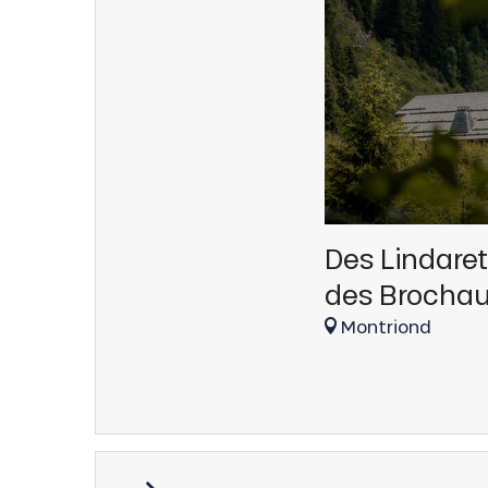
Des Lindaret
des Brocha
Montriond