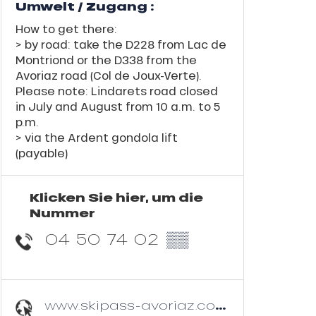
Umwelt / Zugang :
How to get there:
> by road: take the D228 from Lac de
Montriond or the D338 from the
Avoriaz road (Col de Joux-Verte).
Please note: Lindarets road closed
in July and August from 10 a.m. to 5
p.m.
> via the Ardent gondola lift
(payable)
Klicken Sie hier, um die
Nummer
04 50 74 02
▒▒
www.skipass-avoriaz.com