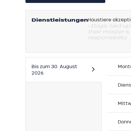
Dienstleistungen
Haustiere akzepti
• Dogs: tied u
their master's
responsibility
Bis zum
30. August
Mont
2026
Dien
sonpauschale
endliche
Mitt
an
gebot
e,
Donn
sonpauschale