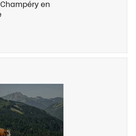
 Champéry en
e