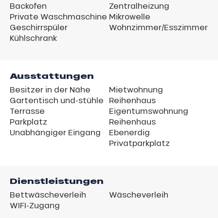
Backofen
Zentralheizung
Private Waschmaschine
Mikrowelle
Geschirrspüler
Wohnzimmer/Esszimmer
Kühlschrank
Ausstattungen
Besitzer in der Nähe
Mietwohnung
Gartentisch und-stühle
Reihenhaus
Terrasse
Eigentumswohnung
Parkplatz
Reihenhaus
Unabhängiger Eingang
Ebenerdig
Privatparkplatz
Dienstleistungen
Bettwäscheverleih
Wäscheverleih
WIFI-Zugang