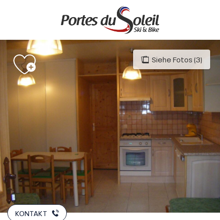
Aller
au
contenu
principal
Siehe Fotos (3)
KONTAKT