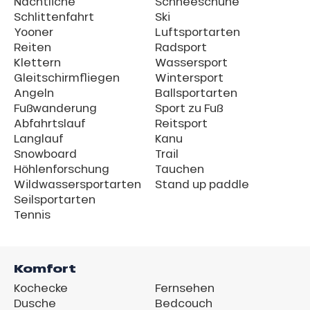
Nächtliche
Schneeschuhe
Schlittenfahrt
Ski
Yooner
Luftsportarten
Reiten
Radsport
Klettern
Wassersport
Gleitschirmfliegen
Wintersport
Angeln
Ballsportarten
Fußwanderung
Sport zu Fuß
Abfahrtslauf
Reitsport
Langlauf
Kanu
Snowboard
Trail
Höhlenforschung
Tauchen
Wildwassersportarten
Stand up paddle
Seilsportarten
Tennis
Komfort
Kochecke
Fernsehen
Dusche
Bedcouch