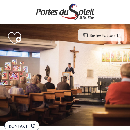
Aller
au
contenu
principal
Siehe Fotos (4)
KONTAKT