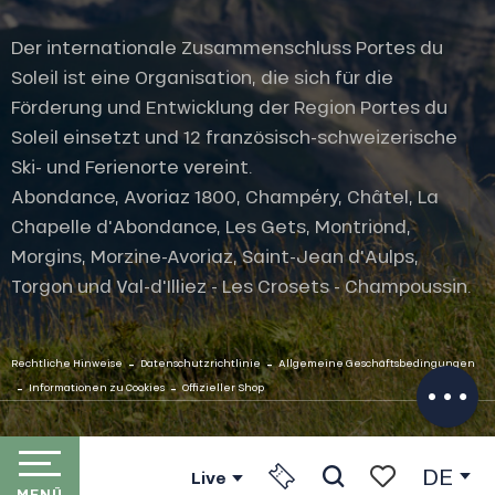
Der internationale Zusammenschluss Portes du
Soleil ist eine Organisation, die sich für die
Förderung und Entwicklung der Region Portes du
Soleil einsetzt und 12 französisch-schweizerische
Ski- und Ferienorte vereint.
Abondance, Avoriaz 1800, Champéry, Châtel, La
Chapelle d'Abondance, Les Gets, Montriond,
Morgins, Morzine-Avoriaz, Saint-Jean d'Aulps,
Beschreibung
Torgon und Val-d'Illiez - Les Crosets - Champoussin.
Preise
Öffnungen
-
-
Per E-Mail
Rechtliche Hinweise
Datenschutzrichtlinie
Allgemeine Geschäftsbedingungen
kontaktieren
-
-
Informationen zu Cookies
Offizieller Shop
DE
Live
MENÜ