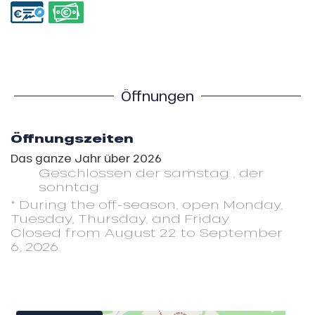
Öffnungen
Öffnungszeiten
Das ganze Jahr über 2026
Geschlossen
der samstag
,
der
sonntag
* During the off-season, open Monday,
Tuesday, Thursday, and Friday.
Closed from August 22 to September
6, 2026.