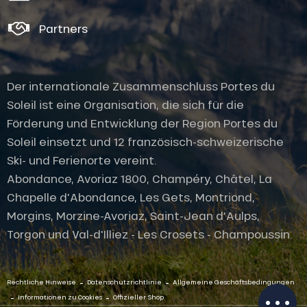
Partners
Der internationale Zusammenschluss Portes du
Soleil ist eine Organisation, die sich für die
Förderung und Entwicklung der Region Portes du
Soleil einsetzt und 12 französisch-schweizerische
Ski- und Ferienorte vereint.
Abondance, Avoriaz 1800, Champéry, Châtel, La
Chapelle d'Abondance, Les Gets, Montriond,
Morgins, Morzine-Avoriaz, Saint-Jean d'Aulps,
Beschreibung
Torgon und Val-d'Illiez - Les Crosets - Champoussin.
Service
Öffnungen
-
-
Per E-Mail
Rechtliche Hinweise
Datenschutzrichtlinie
Allgemeine Geschäftsbedingungen
kontaktieren
-
-
Informationen zu Cookies
Offizieller Shop