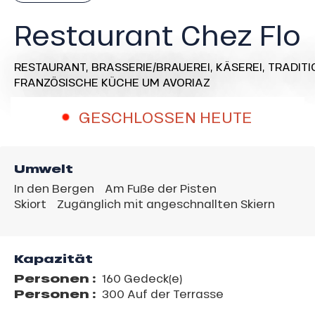
Restaurant Chez Flo
RESTAURANT,
BRASSERIE/BRAUEREI,
KÄSEREI,
TRADITI
FRANZÖSISCHE KÜCHE
UM AVORIAZ
GESCHLOSSEN HEUTE
Umwelt
In den Bergen
Am Fuße der Pisten
Skiort
Zugänglich mit angeschnallten Skiern
Kapazität
Personen :
160 Gedeck(e)
Personen :
300 Auf der Terrasse