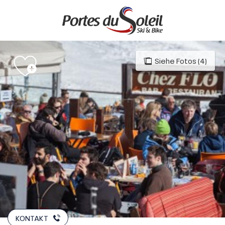
Aller
au
contenu
principal
Siehe Fotos (4)
KONTAKT