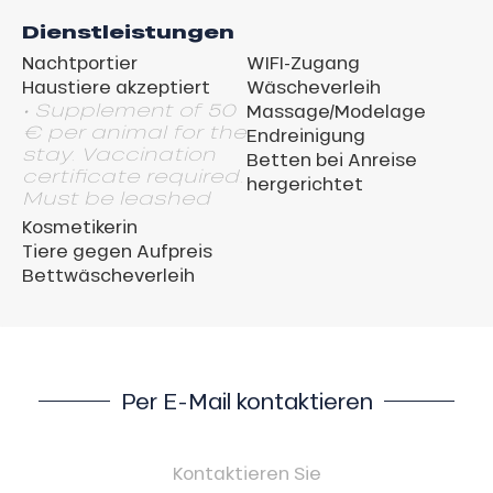
Dienstleistungen
Nachtportier
WIFI-Zugang
Haustiere akzeptiert
Wäscheverleih
• Supplement of 50
Massage/Modelage
€ per animal for the
Endreinigung
stay. Vaccination
Betten bei Anreise
certificate required.
hergerichtet
Must be leashed
Kosmetikerin
Tiere gegen Aufpreis
Bettwäscheverleih
Per E-Mail kontaktieren
Kontaktieren Sie