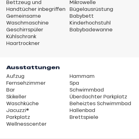
Bettzeug und
Mikrowelle
Handtücher inbegriffen
Bügelausrüstung
Gemeinsame
Babybett
Waschmaschine
Kinderhochstuhl
Geschirrspüler
Babybadewanne
Kühlschrank
Haartrockner
Ausstattungen
Aufzug
Hammam
Fernsehzimmer
Spa
Bar
Schwimmbad
Skikeller
Überdachter Parkplatz
Waschküche
Beheiztes Schwimmbad
Jacuzzi®
Hallenbad
Parkplatz
Brettspiele
Wellnesscenter