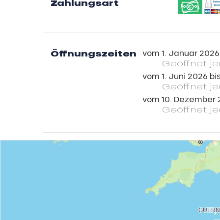
Zahlungsart
Öffnungszeiten
vom
1. Januar 2026
Geöffnet
j
vom
1. Juni 2026
bi
Geöffnet
j
vom
10. Dezember 
Geöffnet
j
he