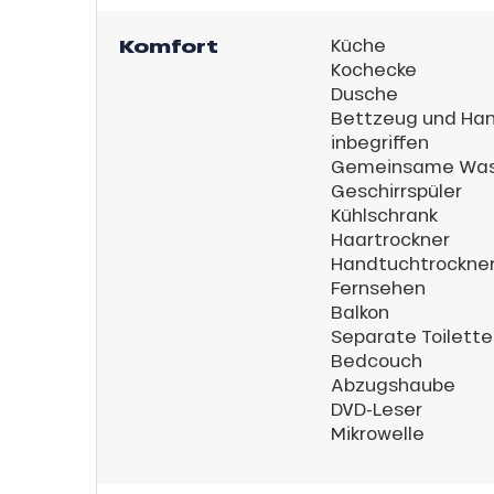
Komfort
Küche
Kochecke
Dusche
Bettzeug und Ha
inbegriffen
Gemeinsame Was
Geschirrspüler
h
Kühlschrank
Haartrockner
Handtuchtrockne
Fernsehen
Balkon
Separate Toilett
Bedcouch
Abzugshaube
DVD-Leser
Mikrowelle