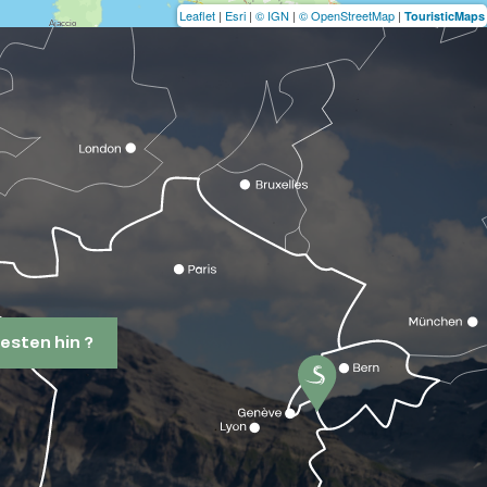
Leaflet
|
Esri
|
© IGN
|
© OpenStreetMap
|
TouristicMaps
esten hin ?