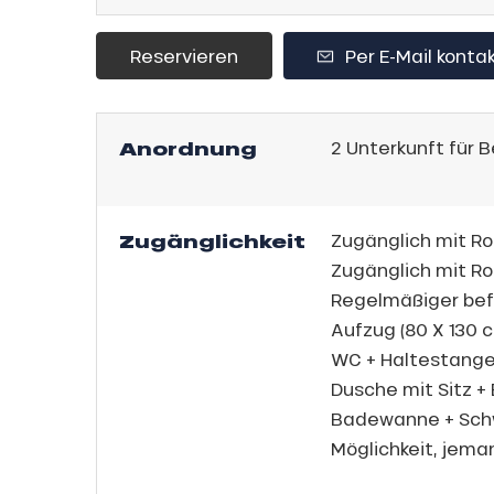
Reservieren
Per E-Mail konta
sonpauschale
endliche
Anordnung
2
Unterkunft für 
an
e,
gebot
Zugänglichkeit
Zugänglich mit Roll
,
sonpauschale
Zugänglich mit Rol
Jahre
Regelmäßiger bef
Aufzug (80 X 130 
schale Glisse
WC + Haltestang
e Monday
Dusche mit Sitz 
Badewanne + Sch
bu Pass
n
Möglichkeit, jem
sh Sales
son