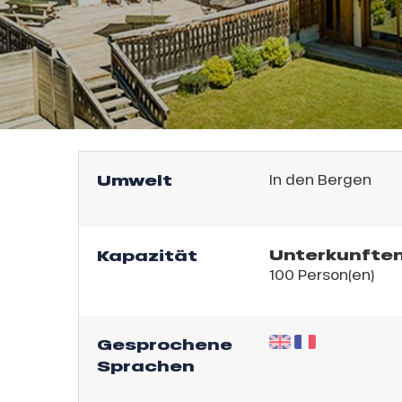
Umwelt
In den Bergen
l
Unterkunften
Kapazität
100 Person(en)
Gesprochene
Sprachen