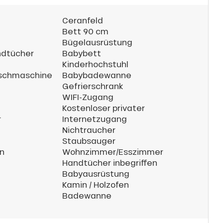
Ceranfeld
Bett 90 cm
Bügelausrüstung
ndtücher
Babybett
Kinderhochstuhl
chmaschine
Babybadewanne
Gefrierschrank
WIFI-Zugang
Kostenloser privater
r
Internetzugang
Nichtraucher
Staubsauger
en
Wohnzimmer/Esszimmer
Handtücher inbegriffen
Babyausrüstung
Kamin / Holzofen
Badewanne