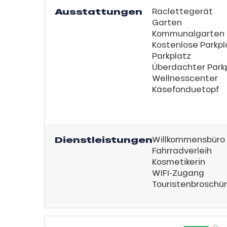
Ausstattungen
Raclettegerät
Garten
Kommunalgarten
Kostenlose Parkp
Parkplatz
Überdachter Park
s
ns
Wellnesscenter
Käsefonduetopf
Dienstleistungen
Willkommensbüro
Fahrradverleih
Kosmetikerin
WIFI-Zugang
Touristenbroschü