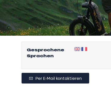
l
Gesprochene
Sprachen
Per E-Mail kontaktieren
sonpauschale
endliche
an
e,
,
gebot