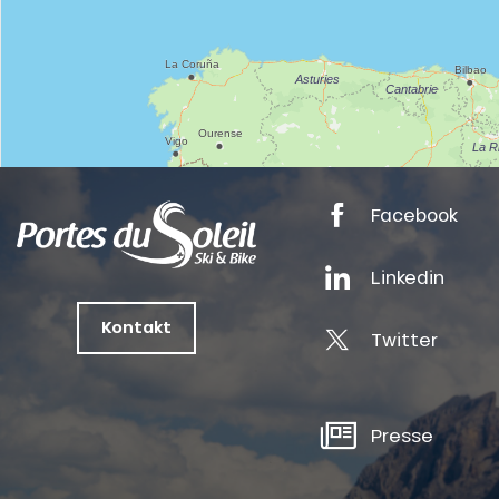
nSKI
Facebook
tes
Linkedin
Kontakt
ts
Twitter
oussin
Presse