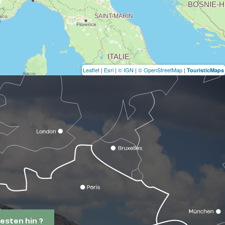
Leaflet
|
Esri
|
© IGN
|
© OpenStreetMap
|
TouristicMaps
esten hin ?