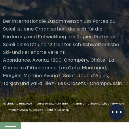
Der internationale Zusammenschluss Portes du
Soleil ist eine Organisation, die sich für die
Förderung und Entwicklung der Region Portes du
Soleil einsetzt und 12 französisch-schweizerische
Ski- und Ferienorte vereint.
Abondance, Avoriaz 1800, Champéry, Châtel, La
Chapelle d'Abondance, Les Gets, Montriond,
Morgins, Morzine-Avoriaz, Saint-Jean d'Aulps,
Torgon und Val-d'Illiez - Les Crosets - Champoussin.
Öffnungen
-
-
Per E-Mail
Rechtliche Hinweise
Datenschutzrichtlinie
Allgemeine Geschäftsbedingungen
kontaktieren
-
-
Informationen zu Cookies
Offizieller Shop