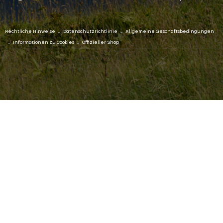
-
-
Rechtliche Hinweise
Datenschutzrichtlinie
Allgemeine Geschäftsbedingungen
-
-
Informationen zu Cookies
Offizieller Shop