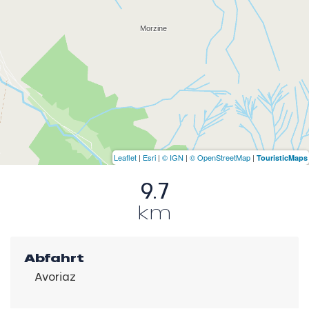
Leaflet
|
Esri
|
© IGN
|
© OpenStreetMap
|
TouristicMaps
9.7
km
Abfahrt
Avoriaz