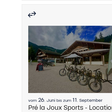
s
ns
26.
11.
Juni
September
vom
bis zum
Pré la Joux Sports - Locati