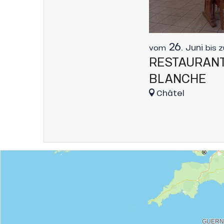
26.
Juni
vom
bis 
RESTAURANT
BLANCHE
he
Châtel