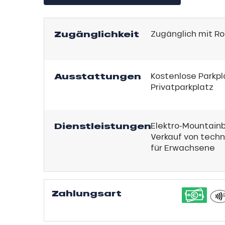
Zugänglichkeit
Zugänglich mit Roll
Ausstattungen
Kostenlose Parkp
Privatparkplatz
sonpauschale
Dienstleistungen
Elektro-Mountainb
endliche
Verkauf von techn
für Erwachsene
an
e,
gebot
sonpauschale
,
Zahlungsart
Jahre
schale Glisse