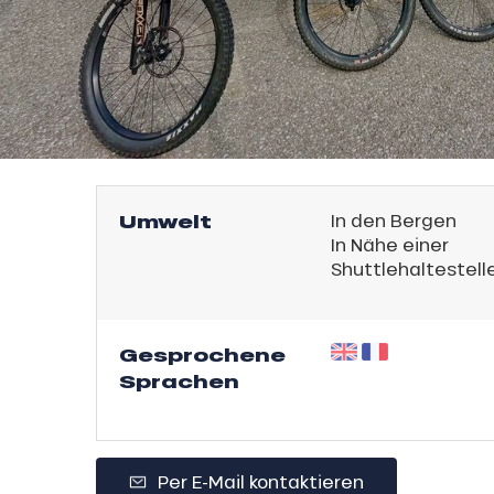
Umwelt
In den Bergen
In Nähe einer
Shuttlehaltestell
Gesprochene
l
Sprachen
Per E-Mail kontaktieren