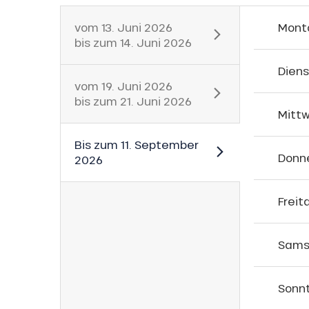
e Monday
vom
13. Juni 2026
Mont
bis zum
14. Juni 2026
bu Pass
n
Dien
sh Sales
vom
19. Juni 2026
son
bis zum
21. Juni 2026
Mitt
Bis zum
11. September
Donn
2026
Freit
h
Sams
Sonn