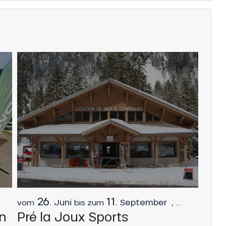
26.
11.
Juni
September
,
...
vom
bis zum
on
Pré la Joux Sports