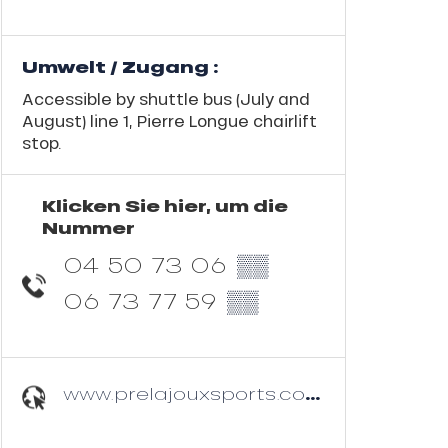
Umwelt / Zugang :
Accessible by shuttle bus (July and
August) line 1, Pierre Longue chairlift
stop.
Klicken Sie hier, um die
Nummer
04 50 73 06
▒▒
06 73 77 59
▒▒
www.prelajouxsports.com