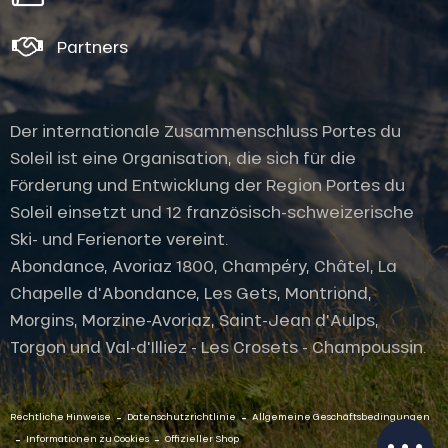
Partners
Der internationale Zusammenschluss Portes du
Soleil ist eine Organisation, die sich für die
Förderung und Entwicklung der Region Portes du
Soleil einsetzt und 12 französisch-schweizerische
Ski- und Ferienorte vereint.
Abondance, Avoriaz 1800, Champéry, Châtel, La
Chapelle d'Abondance, Les Gets, Montriond,
Morgins, Morzine-Avoriaz, Saint-Jean d'Aulps,
Torgon und Val-d'Illiez - Les Crosets - Champoussin.
Öffnungen
-
-
Per E-Mail
Rechtliche Hinweise
Datenschutzrichtlinie
Allgemeine Geschäftsbedingungen
kontaktieren
-
-
Informationen zu Cookies
Offizieller Shop