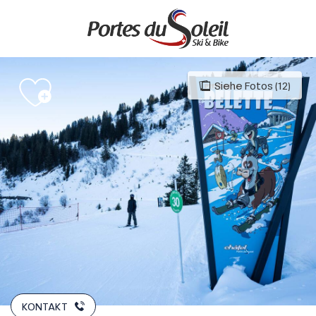
Aller
au
contenu
principal
Siehe Fotos (12)
KONTAKT