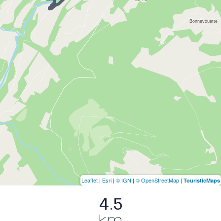
Leaflet
|
Esri
|
© IGN
|
© OpenStreetMap
|
TouristicMaps
4.5
km