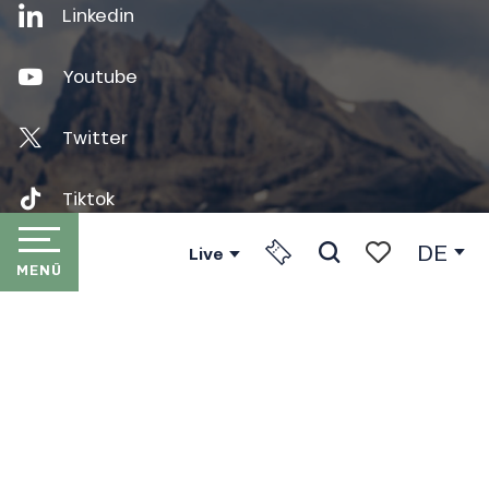
Linkedin
Youtube
Twitter
Tiktok
DE
Live
MENÜ
Suche
Voir les favori
STARTSEITE
Presse
Partners
LES PORTES DU SOLEIL
DIE SKIORTE
Der internationale Zusammenschluss Portes du