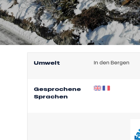
l
Umwelt
In den Bergen
Gesprochene
Sprachen
sonpauschale
endliche
an
e,