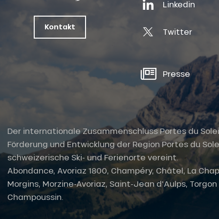
Linkedin
ts
oussin
Kontakt
Twitter
Presse
Der internationale Zusammenschluss Portes du Soleil i
Förderung und Entwicklung der Region Portes du Solei
schweizerische Ski- und Ferienorte vereint.
Abondance, Avoriaz 1800, Champéry, Châtel, La Chap
Morgins, Morzine-Avoriaz, Saint-Jean d'Aulps, Torgon u
Champoussin.
tes