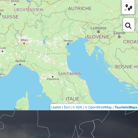
Leaflet
|
Esri
|
© IGN
|
© OpenStreetMap
|
TouristicMaps