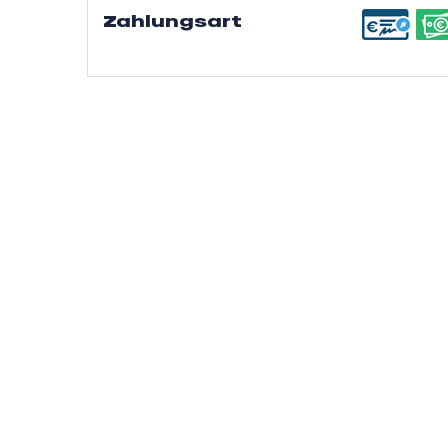
Zahlungsart
s
ns