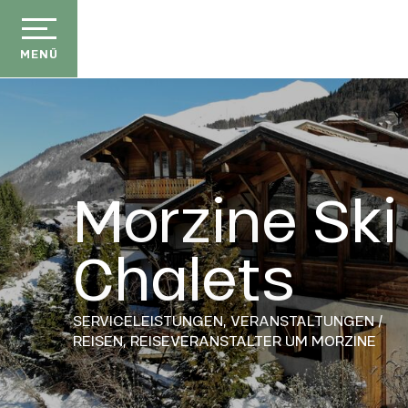
Aller
au
contenu
MENÜ
principal
Morzine Ski
Chalets
SERVICELEISTUNGEN,
VERANSTALTUNGEN /
REISEN,
REISEVERANSTALTER
UM MORZINE