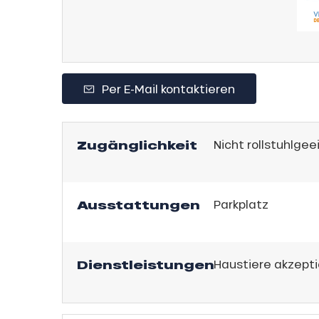
,
gebot
sonpauschale
Jahre
Per E-Mail kontaktieren
schale Glisse
e Monday
n
Zugänglichkeit
Nicht rollstuhlgee
bu Pass
sh Sales
son
Ausstattungen
Parkplatz
Dienstleistungen
Haustiere akzepti
h