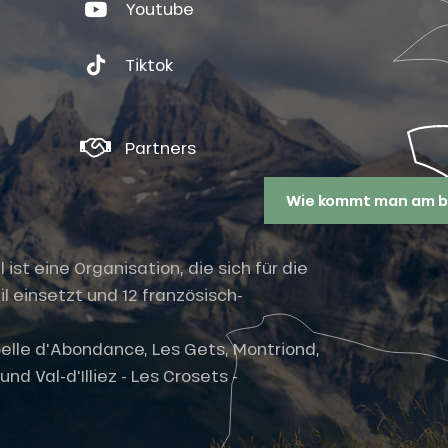
Youtube
Tiktok
Partners
Wie kommt man am b
st eine Organisation, die sich für die
l einsetzt und 12 französisch-
elle d'Abondance, Les Gets, Montriond,
nd Val-d'Illiez - Les Crosets -