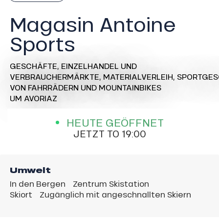
Magasin Antoine
Sports
GESCHÄFTE,
EINZELHANDEL UND
VERBRAUCHERMÄRKTE,
MATERIALVERLEIH,
SPORTGES
VON FAHRRÄDERN UND MOUNTAINBIKES
UM AVORIAZ
HEUTE GEÖFFNET
JETZT TO 19:00
Umwelt
In den Bergen
Zentrum Skistation
Skiort
Zugänglich mit angeschnallten Skiern