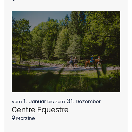
1.
31.
Januar
Dezember
vom
bis zum
vo
Centre Equestre
Pa
Morzine
M