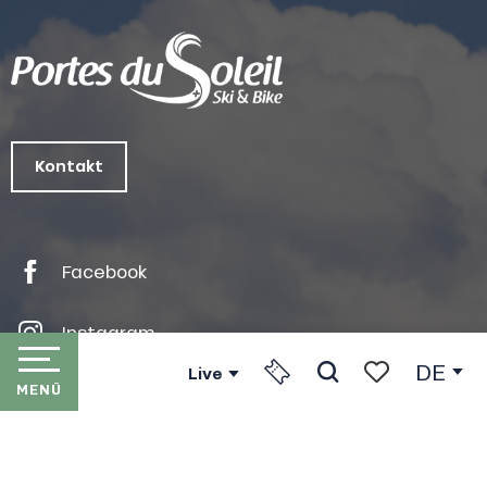
Kontakt
Facebook
Instagram
DE
Live
MENÜ
Linkedin
Suche
Voir les favori
STARTSEITE
Youtube