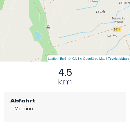
Leaflet
|
Esri
|
© IGN
|
© OpenStreetMap
|
TouristicMaps
4.5
km
Abfahrt
Morzine