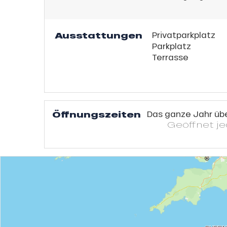
Ausstattungen
Privatparkplatz
Parkplatz
Terrasse
s
ns
Öffnungszeiten
Das ganze Jahr üb
Geöffnet
j