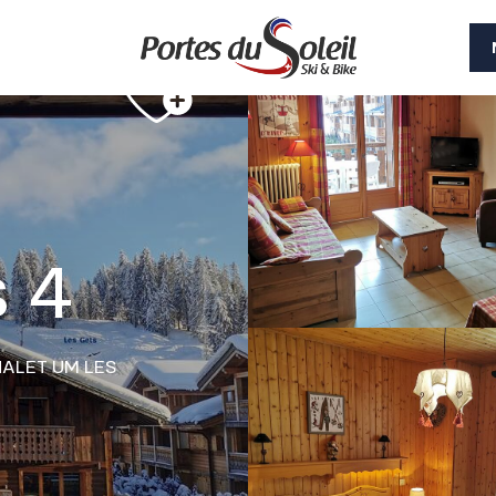
s 4
HALET
UM LES