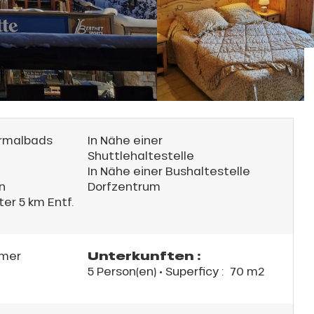
ermalbads
In Nähe einer
Shuttlehaltestelle
In Nähe einer Bushaltestelle
n
Dorfzentrum
er 5 km Entf.
Unterkunften :
mer
5 Person(en)
• Superficy :
70 m
2