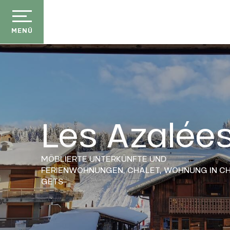
Aller
au
contenu
MENÜ
principal
Les Azalée
MÖBLIERTE UNTERKÜNFTE UND
FERIENWOHNUNGEN,
CHALET,
WOHNUNG IN C
GETS