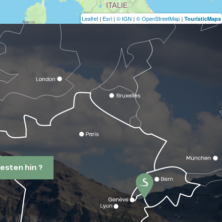
Leaflet
|
Esri
|
© IGN
|
© OpenStreetMap
|
TouristicMaps
esten hin ?