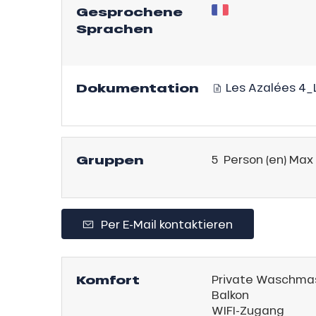
Gesprochene
Sprachen
schale Glisse
e Monday
n
Dokumentation
Les Azalées 4_
bu Pass
sh Sales
son
Gruppen
5 Person (en) Max
Per E-Mail kontaktieren
h
Komfort
Private Waschma
Balkon
WIFI-Zugang