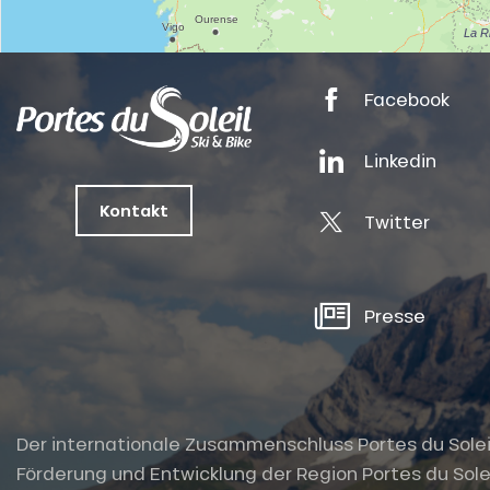
nSKI
Facebook
Linkedin
tes
Kontakt
Twitter
ts
oussin
Presse
Der internationale Zusammenschluss Portes du Soleil i
Förderung und Entwicklung der Region Portes du Solei