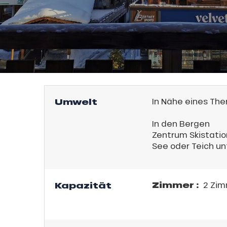
l
Umwelt
In Nähe eines Th
In den Bergen
Zentrum Skistatio
See oder Teich unt
sonpauschale
an
endliche
e,
Zimmer :
Kapazität
2 Zim
,
gebot
sonpauschale
Jahre