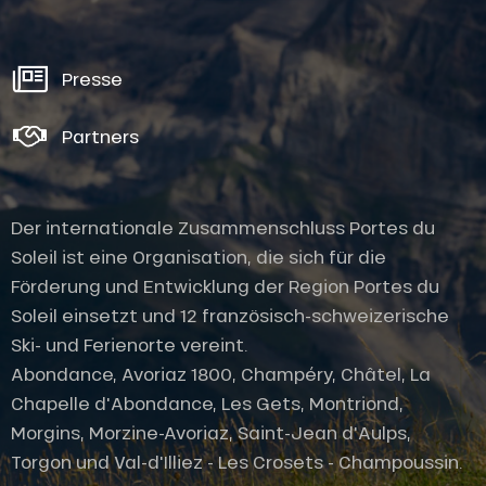
Presse
Partners
Der internationale Zusammenschluss Portes du
Soleil ist eine Organisation, die sich für die
Förderung und Entwicklung der Region Portes du
Soleil einsetzt und 12 französisch-schweizerische
Ski- und Ferienorte vereint.
Abondance, Avoriaz 1800, Champéry, Châtel, La
Chapelle d'Abondance, Les Gets, Montriond,
Morgins, Morzine-Avoriaz, Saint-Jean d'Aulps,
Torgon und Val-d'Illiez - Les Crosets - Champoussin.
Service