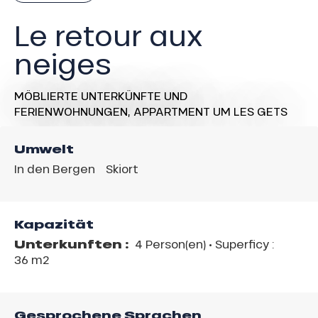
Le retour aux
neiges
MÖBLIERTE UNTERKÜNFTE UND
FERIENWOHNUNGEN,
APPARTMENT
UM LES GETS
Umwelt
In den Bergen
Skiort
Kapazität
Unterkunften :
4 Person(en)
• Superficy :
36 m
2
Gesprochene Sprachen