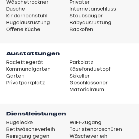
Wäschetrockner
Privater
Dusche
Internetanschluss
Kinderhochstuhl
Staubsauger
Bügelausrüstung
Babyausrüstung
Offene Küche
Backofen
Ausstattungen
Raclettegerät
Parkplatz
Kommunalgarten
Käsefonduetopf
Garten
Skikeller
Privatparkplatz
Geschlossener
Materialraum
Dienstleistungen
Bügelecke
WIFI-Zugang
Bettwäscheverleih
Touristenbroschüren
Reinigung gegen
Wäscheverleih