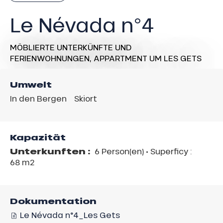
Le Névada n°4
MÖBLIERTE UNTERKÜNFTE UND
FERIENWOHNUNGEN,
APPARTMENT
UM LES GETS
Umwelt
In den Bergen
Skiort
Kapazität
Unterkunften :
6 Person(en)
• Superficy :
68 m
2
Dokumentation
Le Névada n°4_Les Gets