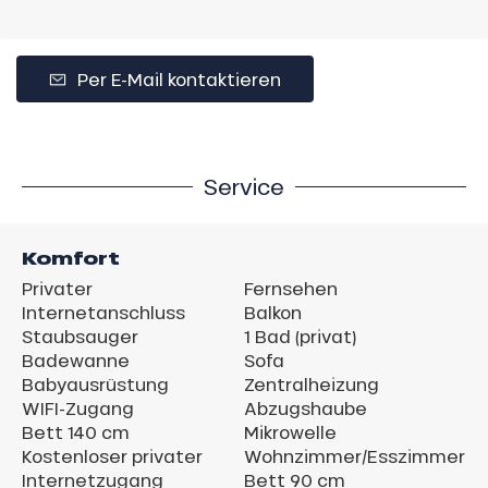
Per E-Mail kontaktieren
Service
Komfort
Privater
Fernsehen
Internetanschluss
Balkon
Staubsauger
1 Bad (privat)
Badewanne
Sofa
Babyausrüstung
Zentralheizung
WIFI-Zugang
Abzugshaube
Bett 140 cm
Mikrowelle
Kostenloser privater
Wohnzimmer/Esszimmer
Internetzugang
Bett 90 cm