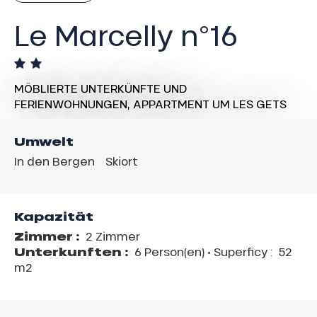
Le Marcelly n°16
MÖBLIERTE UNTERKÜNFTE UND
FERIENWOHNUNGEN,
APPARTMENT
UM LES GETS
Umwelt
In den Bergen
Skiort
Kapazität
Zimmer :
2 Zimmer
Unterkunften :
6 Person(en)
• Superficy :
52
m
2