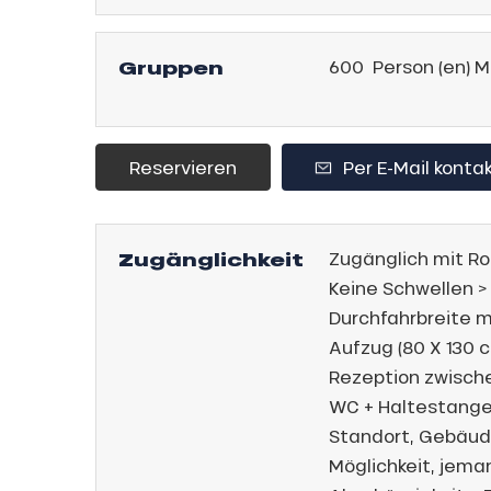
,
gebot
Gruppen
600 Person (en) 
sonpauschale
Jahre
schale Glisse
Reservieren
Per E-Mail konta
e Monday
n
bu Pass
Zugänglichkeit
Zugänglich mit Rol
sh Sales
Keine Schwellen >
son
Durchfahrbreite 
Aufzug (80 X 130 
Rezeption zwisch
WC + Haltestang
Standort, Gebäude
Möglichkeit, jem
h