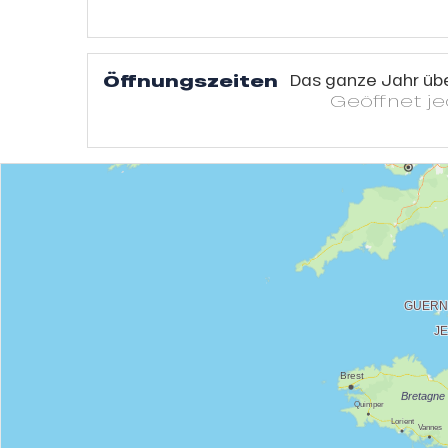
Öffnungszeiten
Das ganze Jahr üb
Geöffnet
j
he