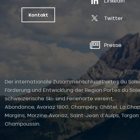
Linkedin
ts
oussin
Kontakt
Twitter
Presse
Der internationale Zusammenschluss Portes du Soleil i
Förderung und Entwicklung der Region Portes du Solei
schweizerische Ski- und Ferienorte vereint.
Abondance, Avoriaz 1800, Champéry, Châtel, La Chap
Morgins, Morzine-Avoriaz, Saint-Jean d'Aulps, Torgon u
Champoussin.
tes