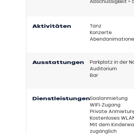
Abschüssigkeit >
Aktivitäten
Tanz
Konzerte
Abendanimation
Ausstattungen
Parkplatz in der 
Auditorium
Bar
s
ns
Dienstleistungen
Saalanmietung
WIFI-Zugang
Private Anmietun
Kostenloses WLA
Mit dem Kinderw
zugänglich