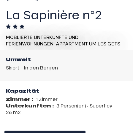
La Sapinière n°2
MÖBLIERTE UNTERKÜNFTE UND
FERIENWOHNUNGEN,
APPARTMENT
UM LES GETS
Umwelt
Skiort
In den Bergen
Kapazität
Zimmer :
1 Zimmer
Unterkunften :
3 Person(en)
• Superficy :
26 m
2