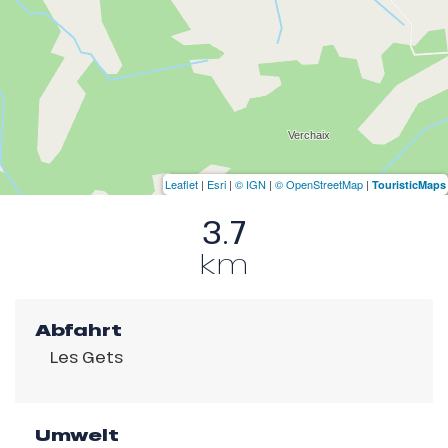
Leaflet
|
Esri
|
© IGN
|
© OpenStreetMap
|
TouristicMaps
3.7
km
Abfahrt
Les Gets
Umwelt