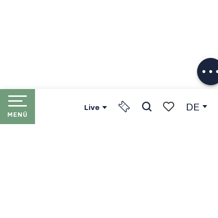
Herunterlade
DE
Live
MENÜ
Suche
Voir les favori
STARTSEITE
LES PORTES DU SOLEIL
DIE SKIORTE