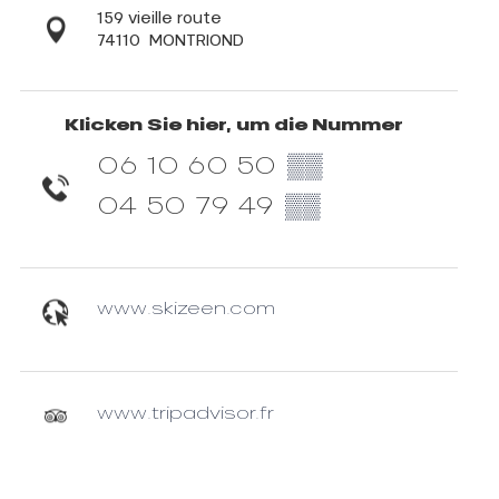
159 vieille route
74110
MONTRIOND
Klicken Sie hier, um die Nummer
06 10 60 50
▒▒
04 50 79 49
▒▒
www.skizeen.com
www.tripadvisor.fr