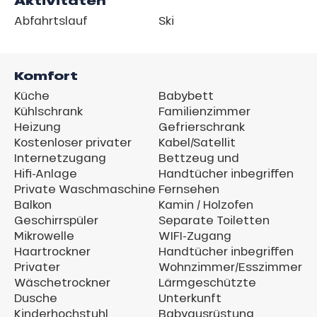
Aktivitäten
Abfahrtslauf
Ski
Komfort
Küche
Babybett
Kühlschrank
Familienzimmer
Heizung
Gefrierschrank
Kostenloser privater
Kabel/Satellit
Internetzugang
Bettzeug und
Hifi-Anlage
Handtücher inbegriffen
Private Waschmaschine
Fernsehen
Balkon
Kamin / Holzofen
Geschirrspüler
Separate Toiletten
Mikrowelle
WIFI-Zugang
Haartrockner
Handtücher inbegriffen
Privater
Wohnzimmer/Esszimmer
Wäschetrockner
Lärmgeschützte
Dusche
Unterkunft
Kinderhochstuhl
Babyausrüstung