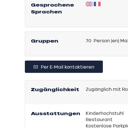
Gesprochene
an
e,
Sprachen
gebot
,
sonpauschale
Jahre
Gruppen
70 Person (en) Ma
schale Glisse
e Monday
Per E-Mail kontaktieren
n
bu Pass
sh Sales
Zugänglichkeit
Zugänglich mit Rol
son
Ausstattungen
Kinderhochstuhl
Restaurant
Kostenlose Parkp