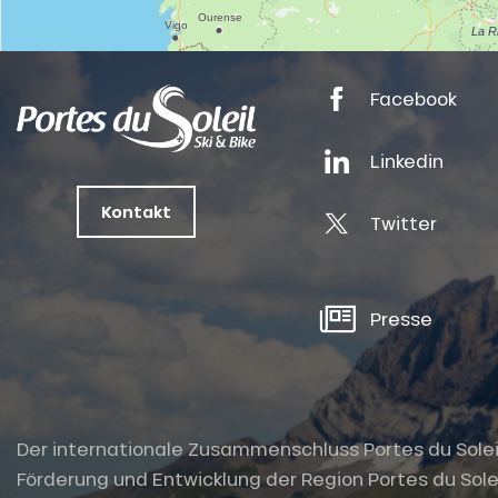
tes
Facebook
ts
Linkedin
oussin
Kontakt
Twitter
Presse
Der internationale Zusammenschluss Portes du Soleil i
Förderung und Entwicklung der Region Portes du Solei