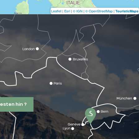
Leaflet
|
Esri
|
© IGN
|
© OpenStreetMap
|
TouristicMaps
esten hin ?