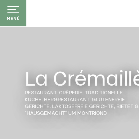
Aller
au
contenu
MENÜ
principal
La Crémaill
RESTAURANT,
CRÊPERIE,
TRADITIONELLE
KÜCHE,
BERGRESTAURANT,
GLUTENFREIE
GERICHTE,
LAKTOSEFREIE GERICHTE,
BIETET 
"HAUSGEMACHT"
UM MONTRIOND