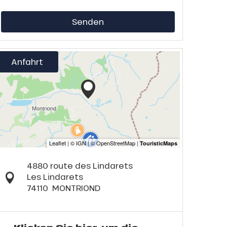
Senden
Anfahrt
4880 route des Lindarets
Les Lindarets
74110
MONTRIOND