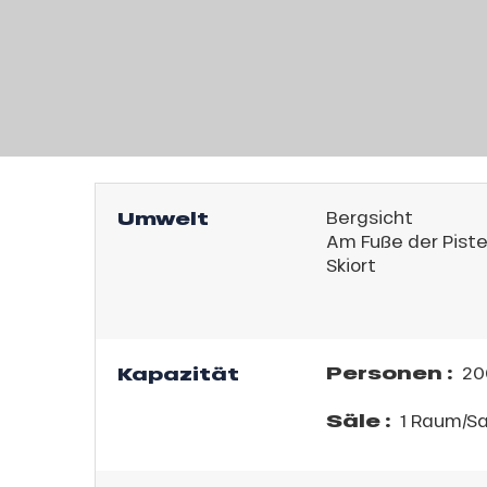
l
Umwelt
Bergsicht
Am Fuße der Pist
Skiort
Personen :
Kapazität
20
Säle :
1 Raum/Sa
sonpauschale
endliche