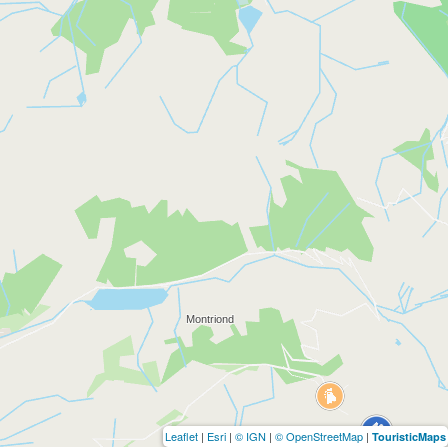
Leaflet
|
Esri
|
© IGN
|
© OpenStreetMap
|
TouristicMaps