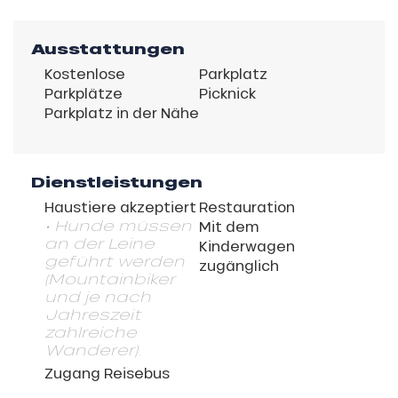
Ausstattungen
Kostenlose
Parkplatz
Parkplätze
Picknick
Parkplatz in der Nähe
Dienstleistungen
Haustiere akzeptiert
Restauration
• Hunde müssen
Mit dem
an der Leine
Kinderwagen
geführt werden
zugänglich
(Mountainbiker
und je nach
Jahreszeit
zahlreiche
Wanderer).
Zugang Reisebus