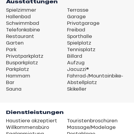
Ausstattungen
Spielzimmer
Terrasse
Hallenbad
Garage
Schwimmbad
Privatgarage
Telefonkabine
Freibad
Restaurant
Sporthalle
Garten
Spielplatz
Park
Tennisplatz
Privatparkplatz
Billard
Busparkplatz
Aufzug
Parkplatz
Jacuzzi®
Hammam
Fahrrad-/Mountainbike-
Bar
Abstellplatz
Sauna
Skikeller
Dienstleistungen
Haustiere akzeptiert
Touristenbroschüren
Willkommensbüro
Massage/Modelage
Saalanmietung
Postablage