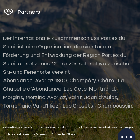
Partners
Der internationale Zusammenschluss Portes du
Soleil ist eine Organisation, die sich für die
Förderung und Entwicklung der Region Portes du
Soleil einsetzt und 12 französisch-schweizerische
Ski- und Ferienorte vereint.
Abondance, Avoriaz 1800, Champéry, Châtel, La
Chapelle d'Abondance, Les Gets, Montriond,
Morgins, Morzine-Avoriaz, Saint-Jean d'Aulps,
Service
Torgon und Val-d'Illiez - Les Crosets - Champoussin.
Öffnungen
Per E-Mail
kontaktieren
-
-
Rechtliche Hinweise
Datenschutzrichtlinie
Allgemeine Geschäftsbedingungen
-
-
Informationen zu Cookies
Offizieller Shop