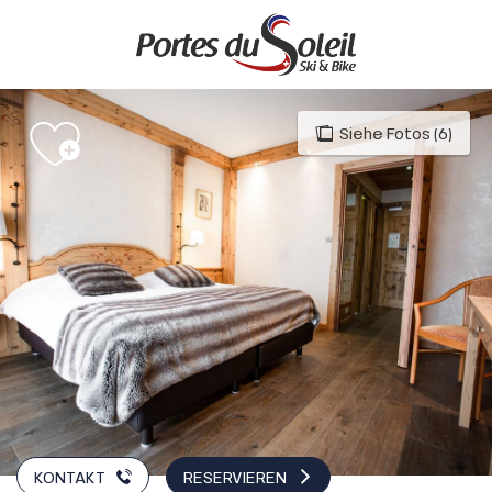
Aller
au
contenu
principal
Siehe Fotos (6)
KONTAKT
RESERVIEREN