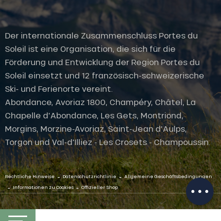
Der internationale Zusammenschluss Portes du
Soleil ist eine Organisation, die sich für die
Förderung und Entwicklung der Region Portes du
Soleil einsetzt und 12 französisch-schweizerische
Ski- und Ferienorte vereint.
Abondance, Avoriaz 1800, Champéry, Châtel, La
Chapelle d'Abondance, Les Gets, Montriond,
Morgins, Morzine-Avoriaz, Saint-Jean d'Aulps,
Torgon und Val-d'Illiez - Les Crosets - Champoussin.
Service
Öffnungen
-
-
Per E-Mail
Rechtliche Hinweise
Datenschutzrichtlinie
Allgemeine Geschäftsbedingungen
kontaktieren
-
-
Informationen zu Cookies
Offizieller Shop