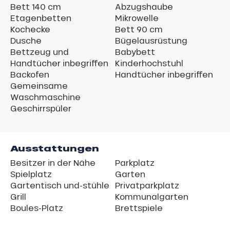
Bett 140 cm
Abzugshaube
Etagenbetten
Mikrowelle
Kochecke
Bett 90 cm
Dusche
Bügelausrüstung
Bettzeug und
Babybett
Handtücher inbegriffen
Kinderhochstuhl
Backofen
Handtücher inbegriffen
Gemeinsame
Waschmaschine
Geschirrspüler
Ausstattungen
Besitzer in der Nähe
Parkplatz
Spielplatz
Garten
Gartentisch und-stühle
Privatparkplatz
Grill
Kommunalgarten
Boules-Platz
Brettspiele