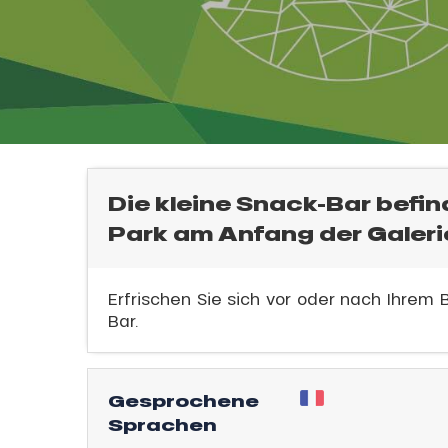
l
Die kleine Snack-Bar befi
Park am Anfang der Galeri
Erfrischen Sie sich vor oder nach Ihrem
Bar.
sonpauschale
endliche
Gesprochene
an
Sprachen
e,