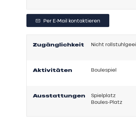
,
gebot
sonpauschale
Per E-Mail kontaktieren
Jahre
schale Glisse
Zugänglichkeit
Nicht rollstuhlgee
e Monday
n
bu Pass
Aktivitäten
Boulespiel
sh Sales
son
Ausstattungen
Spielplatz
Boules-Platz
h