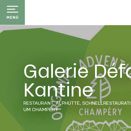
Aller
au
contenu
MENÜ
principal
Galerie Dé
Kantine
RESTAURANT,
ALPHÜTTE,
SCHNELLRESTAURAT
UM CHAMPÉRY