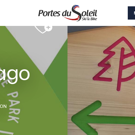
fago
ION