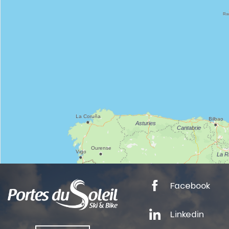
nSKI
Facebook
tes
Linkedin
ts