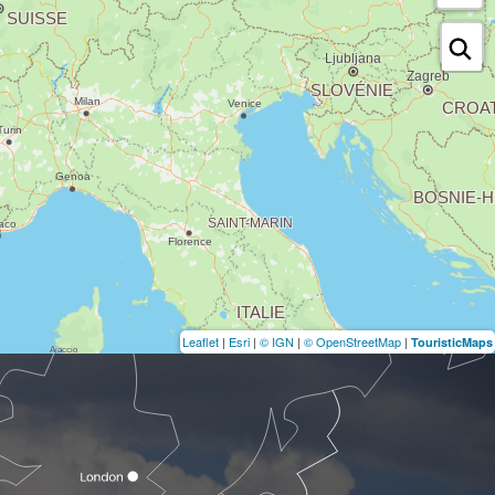
Leaflet
|
Esri
|
© IGN
|
© OpenStreetMap
|
TouristicMaps