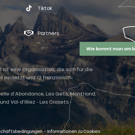
Tiktok
Partners
Wie kommt man am b
st eine Organisation, die sich für die
l einsetzt und 12 französisch-
elle d'Abondance, Les Gets, Montriond,
nd Val-d'Illiez - Les Crosets -
-
schäftsbedingungen
Informationen zu Cookies