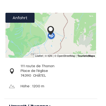
Anfahrt
111 route de Thonon
Place de l'église
74390
CHÂTEL
Höhe : 1200 m
Umwelt / Zugang :