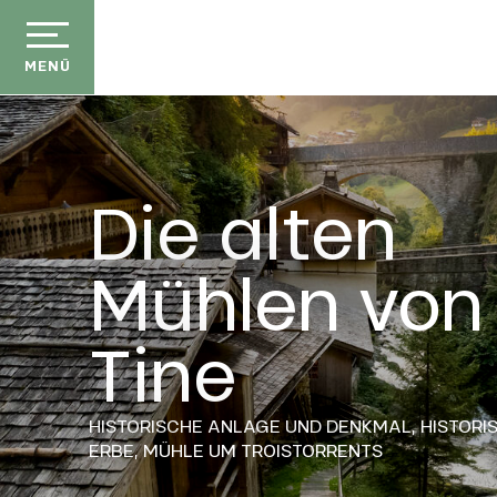
Aller
au
contenu
MENÜ
principal
Die alten
Mühlen von 
Tine
HISTORISCHE ANLAGE UND DENKMAL,
HISTORI
ERBE,
MÜHLE
UM TROISTORRENTS