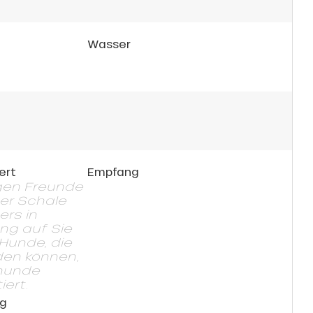
Wasser
ert
Empfang
nigen Freunde
er Schale
ers in
ng auf Sie
 Hunde, die
en können,
nhunde
ert.
ng