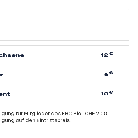
€
12
chsene
€
6
er
€
10
ent
gung für Mitglieder des EHC Biel: CHF 2.00
gung auf den Eintrittspreis.