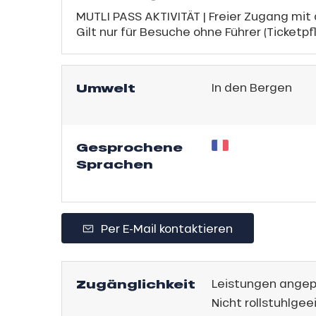
MUTLI PASS AKTIVITÄT | Freier Zugang mit
Gilt nur für Besuche ohne Führer (Ticketpfl
sonpauschale
Umwelt
In den Bergen
endliche
an
e,
Gesprochene
gebot
Sprachen
sonpauschale
,
Jahre
schale Glisse
Per E-Mail kontaktieren
e Monday
bu Pass
Zugänglichkeit
Leistungen angep
n
Nicht rollstuhlgee
sh Sales