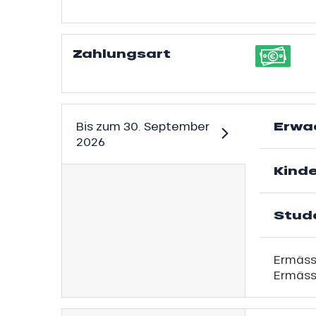
Zahlungsart
s
ns
Erwa
Bis zum
30. September
2026
Kind
Stud
Ermässi
Ermässi