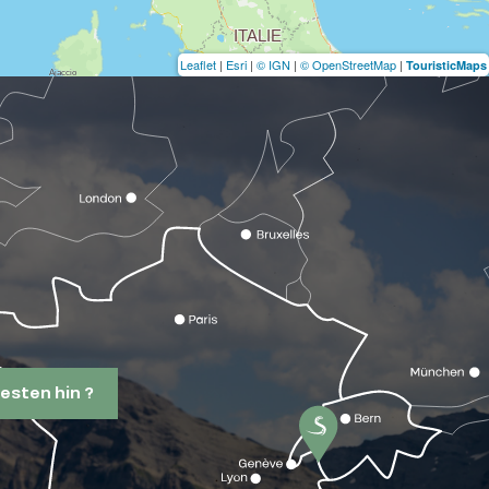
Leaflet
|
Esri
|
© IGN
|
© OpenStreetMap
|
TouristicMaps
esten hin ?