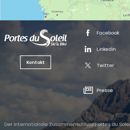
tes
ts
oussin
Facebook
Linkedin
Kontakt
Twitter
Presse
Der internationale Zusammenschluss Portes du Soleil i