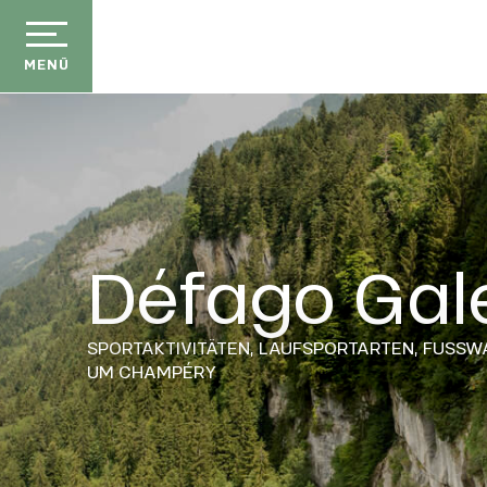
Aller
au
contenu
MENÜ
principal
Défago Gal
SPORTAKTIVITÄTEN,
LAUFSPORTARTEN,
FUSSW
UM CHAMPÉRY