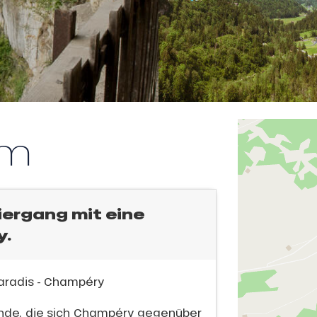
km
iergang mit eine
y.
Paradis - Champéry
de, die sich Champéry gegenüber