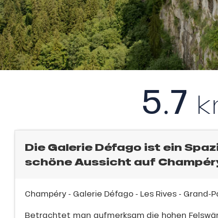
l
an
sonpauschale
e,
endliche
5.7
,
gebot
sonpauschale
Jahre
Die Galerie Défago ist ein Spaz
schale Glisse
schöne Aussicht auf Champér
n
e Monday
bu Pass
Champéry - Galerie Défago - Les Rives - Grand-
sh Sales
Betrachtet man aufmerksam die hohen Felswän