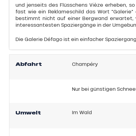
son
und jenseits des Flüsschens Vièze erheben, s
fast wie ein Reklameschild das Wort "Galerie" 
bestimmt nicht auf einer Bergwand erwartet, 
interessantesten Spaziergänge in der Umgebun
Die Galerie Défago ist ein einfacher Spaziergang,
h
Abfahrt
Champéry
s
ns
Nur bei günstigen Schnee
Umwelt
Im Wald