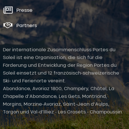
Presse
Partners
Der internationale Zusammenschluss Portes du
Soleil ist eine Organisation, die sich für die
Förderung und Entwicklung der Region Portes du
Soleil einsetzt und 12 französisch-schweizerische
Ski- und Ferienorte vereint.
Abondance, Avoriaz 1800, Champéry, Châtel, La
Chapelle d'Abondance, Les Gets, Montriond,
Morgins, Morzine-Avoriaz, Saint-Jean d'Aulps,
Torgon und Val-d'Illiez - Les Crosets - Champoussin.
Öffnungen
Versorger