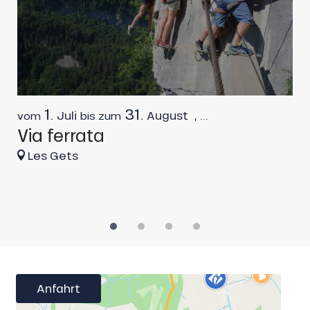
1.
31.
Juli
August
,
...
vom
bis zum
v
Via ferrata
I
Les Gets
Anfahrt