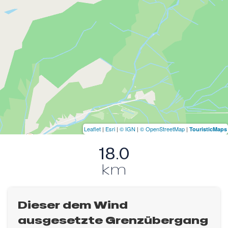
Leaflet
|
Esri
|
© IGN
|
© OpenStreetMap
|
TouristicMaps
18.0
km
Dieser dem Wind
ausgesetzte Grenzübergang