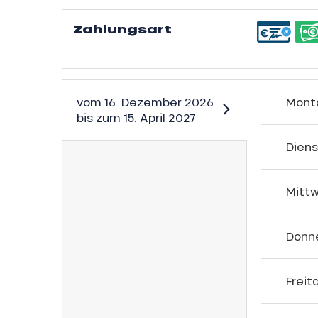
gebot
sonpauschale
Zahlungsart
Jahre
schale Glisse
vom
16. Dezember 2026
Mont
e Monday
n
bis zum
15. April 2027
bu Pass
Dien
sh Sales
son
Mitt
Donn
Freit
h