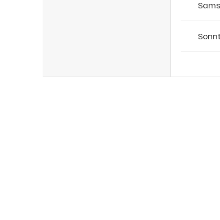
Sams
Sonn
s
ns