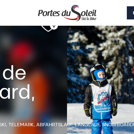
 de
ard,
SKI,
TELEMARK,
ABFAHRTSLAUF,
LANGLAUF,
SNOWBOARD