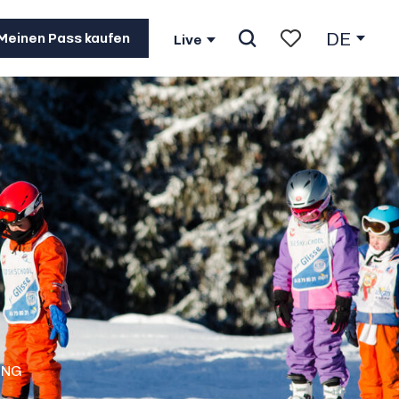
DE
Meinen Pass kaufen
Live
Suche
Voir les favoris
ING