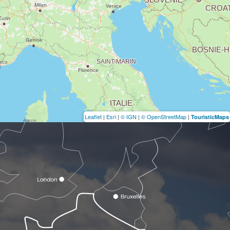
Leaflet
|
Esri
|
© IGN
|
© OpenStreetMap
|
TouristicMaps