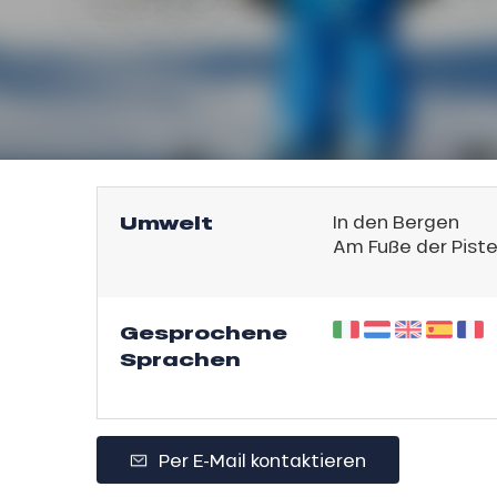
l
Umwelt
In den Bergen
Am Fuße der Pist
Gesprochene
Sprachen
sonpauschale
endliche
an
e,
Per E-Mail kontaktieren
,