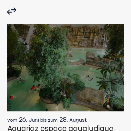
26.
28.
Juni
August
vom
bis zum
v
Aquariaz espace aqualudique
H