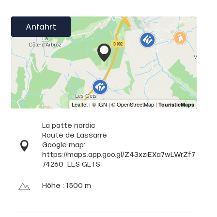
Anfahrt
La patte nordic
Route de Lassarre
Google map:
https://maps.app.goo.gl/Z43xziEXa7wLWrZf7
74260
LES GETS
Höhe : 1500 m