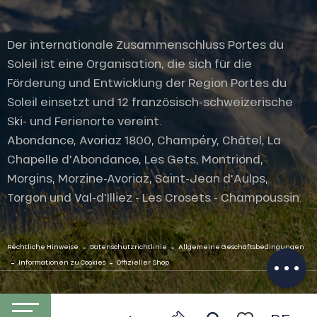
Der internationale Zusammenschluss Portes du
Soleil ist eine Organisation, die sich für die
Förderung und Entwicklung der Region Portes du
Soleil einsetzt und 12 französisch-schweizerische
Ski- und Ferienorte vereint.
Abondance, Avoriaz 1800, Champéry, Châtel, La
Chapelle d'Abondance, Les Gets, Montriond,
Morgins, Morzine-Avoriaz, Saint-Jean d'Aulps,
Torgon und Val-d'Illiez - Les Crosets - Champoussin.
Service
Öffnungen
-
-
Per E-Mail
Rechtliche Hinweise
Datenschutzrichtlinie
Allgemeine Geschäftsbedingungen
kontaktieren
-
-
Informationen zu Cookies
Offizieller Shop