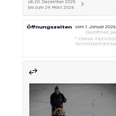
ab
20. Dezember 2025
bis zum
29. März 2026
h
Öffnungszeiten
vom
1. Januar 2026
Geöffnet
j
* Diese Aktivitä
Schlittenfahrte
s
ns