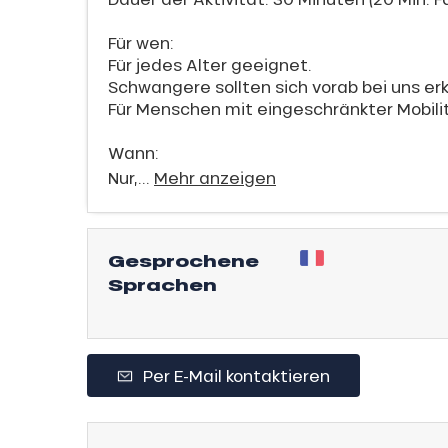
sonpauschale
endliche
Für wen:
an
Für jedes Alter geeignet.
e,
Schwangere sollten sich vorab bei uns er
Für Menschen mit eingeschränkter Mobil
gebot
,
sonpauschale
Wann:
Jahre
Nur,...
Mehr anzeigen
schale Glisse
e Monday
Gesprochene
n
Sprachen
bu Pass
sh Sales
son
Per E-Mail kontaktieren