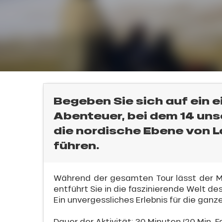
Begeben Sie sich auf ein e
l
Abenteuer, bei dem 14 uns
die nordische Ebene von 
führen.
Während der gesamten Tour lässt der Mu
entführt Sie in die faszinierende Welt de
Ein unvergessliches Erlebnis für die ganz
Dauer der Aktivität: 30 Minuten (20 Min. F