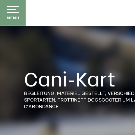
Aller
au
contenu
MENÜ
principal
Cani-Kart
BEGLEITUNG,
MATERIEL GESTELLT,
VERSCHIED
SPORTARTEN,
TROTTINETT DOGSCOOTER
UM L
D'ABONDANCE