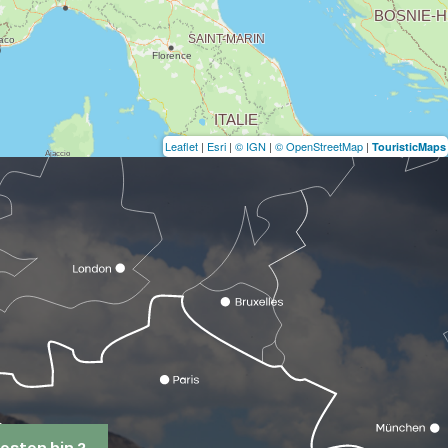
Leaflet
|
Esri
|
© IGN
|
© OpenStreetMap
|
TouristicMaps
esten hin ?