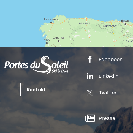
nSKI
tes
Facebook
ts
oussin
Linkedin
Kontakt
Twitter
Presse