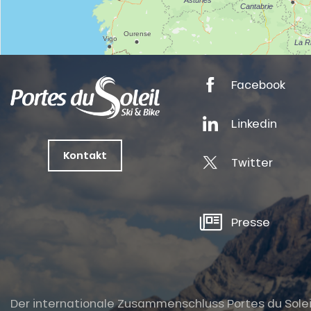
Facebook
Linkedin
nSKI
Kontakt
Twitter
tes
ts
Presse
oussin
Der internationale Zusammenschluss Portes du Soleil i