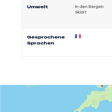
bu Pass
Umwelt
In den Bergen
sh Sales
Skiort
son
Gesprochene
Sprachen
h
s
ns