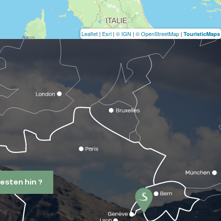
Leaflet
|
Esri
|
© IGN
|
© OpenStreetMap
|
TouristicMaps
esten hin ?