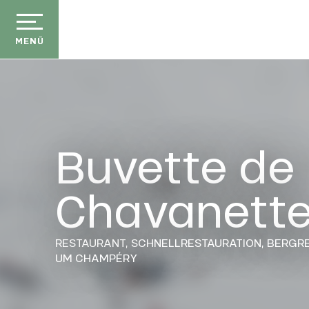
Aller
au
contenu
MENÜ
principal
Buvette de
Chavanett
RESTAURANT,
SCHNELLRESTAURATION,
BERGR
UM CHAMPÉRY