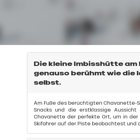
l
sonpauschale
an
endliche
e,
Die kleine Imbisshütte am
genauso berühmt wie die 
,
selbst.
gebot
sonpauschale
Jahre
Am Fuße des berüchtigten Chavanette-Ski
Snacks und die erstklassige Aussicht
Chavanette der perfekte Ort, um in de
schale Glisse
Skifahrer auf der Piste beobachtest und 
n
e Monday