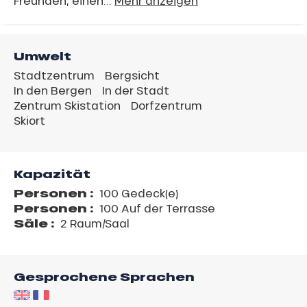
Freunden, einen...
Mehr anzeigen
Umwelt
Stadtzentrum
Bergsicht
In den Bergen
In der Stadt
Zentrum Skistation
Dorfzentrum
Skiort
Kapazität
Personen :
100 Gedeck(e)
Personen :
100 Auf der Terrasse
Säle :
2 Raum/Saal
Gesprochene Sprachen