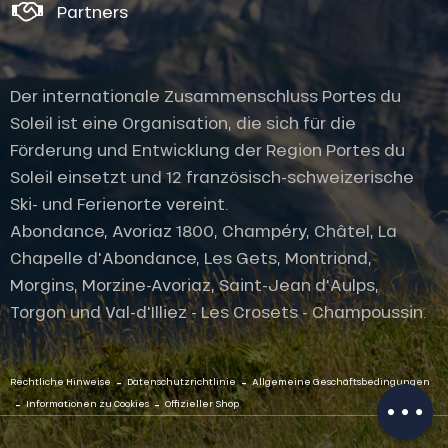
Partners
Der internationale Zusammenschluss Portes du
Soleil ist eine Organisation, die sich für die
Förderung und Entwicklung der Region Portes du
Soleil einsetzt und 12 französisch-schweizerische
Ski- und Ferienorte vereint.
Abondance, Avoriaz 1800, Champéry, Châtel, La
Chapelle d'Abondance, Les Gets, Montriond,
Morgins, Morzine-Avoriaz, Saint-Jean d'Aulps,
Beschreibung
Torgon und Val-d'Illiez - Les Crosets - Champoussin.
Service
Öffnungen
-
-
Per E-Mail
Rechtliche Hinweise
Datenschutzrichtlinie
Allgemeine Geschäftsbedingungen
kontaktieren
-
-
Informationen zu Cookies
Offizieller Shop