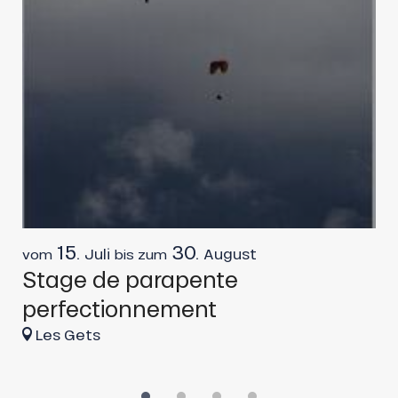
15.
30.
Juli
August
vom
bis zum
v
Stage de parapente
S
perfectionnement
Les Gets