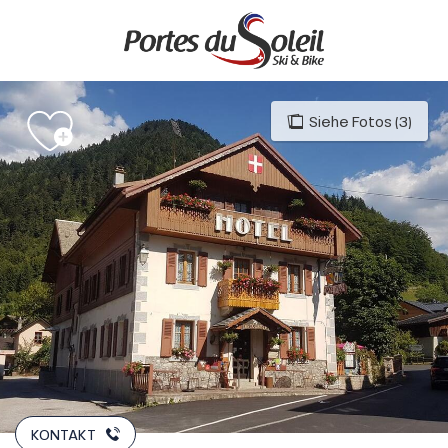
Aller
au
contenu
principal
Siehe Fotos (3)
KONTAKT