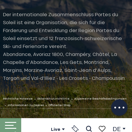
Der internationale Zusammenschluss Portes du
Soleil ist eine Organisation, die sich für die
Förderung und Entwicklung der Region Portes du
Soleil einsetzt und 12 französisch-schweizerische
Ski- und Ferienorte vereint.
Abondance, Avoriaz 1800, Champéry, Châtel, La
Chapelle d'Abondance, Les Gets, Montriond,
Morgins, Morzine-Avoriaz, Saint-Jean d'Aulps,
Torgon und Val-d'Illiez - Les Crosets - Champoussin.
Beschreibung
Service
-
-
Per E-Mail
Rechtliche Hinweise
Datenschutzrichtlinie
Allgemeine Geschäftsbedingungen
kontaktieren
-
-
Informationen zu Cookies
Offizieller Shop
DE
Live