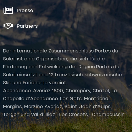
Presse
Partners
Der internationale Zusammenschluss Portes du
Soleil ist eine Organisation, die sich für die
Förderung und Entwicklung der Region Portes du
Soleil einsetzt und 12 französisch-schweizerische
Ski- und Ferienorte vereint.
Abondance, Avoriaz 1800, Champéry, Châtel, La
Chapelle d'Abondance, Les Gets, Montriond,
Morgins, Morzine-Avoriaz, Saint-Jean d'Aulps,
Torgon und Val-d'Illiez - Les Crosets - Champoussin.
Öffnungen
Versorger