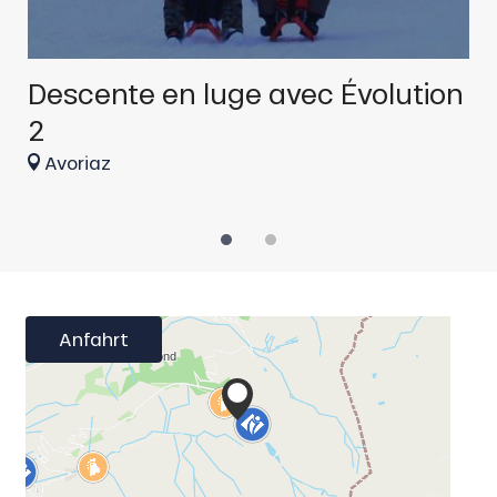
Descente en luge avec Évolution
E
2
Avoriaz
Anfahrt