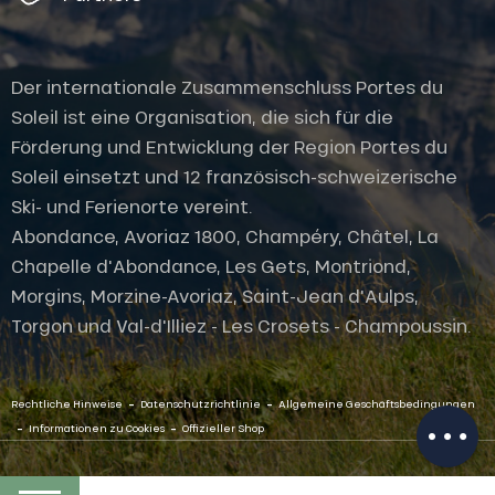
Der internationale Zusammenschluss Portes du
Soleil ist eine Organisation, die sich für die
Förderung und Entwicklung der Region Portes du
Soleil einsetzt und 12 französisch-schweizerische
Ski- und Ferienorte vereint.
Abondance, Avoriaz 1800, Champéry, Châtel, La
Chapelle d'Abondance, Les Gets, Montriond,
Morgins, Morzine-Avoriaz, Saint-Jean d'Aulps,
Torgon und Val-d'Illiez - Les Crosets - Champoussin.
Öffnungen
-
-
Per E-Mail
Rechtliche Hinweise
Datenschutzrichtlinie
Allgemeine Geschäftsbedingungen
kontaktieren
-
-
Informationen zu Cookies
Offizieller Shop