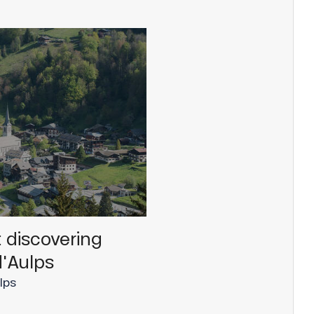
: discovering
d'Aulps
lps