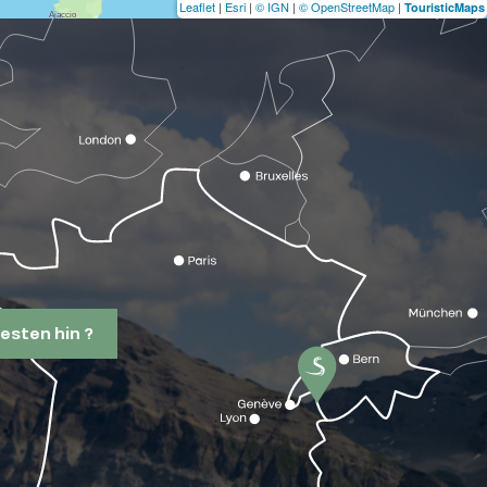
Leaflet
|
Esri
|
© IGN
|
© OpenStreetMap
|
TouristicMaps
esten hin ?