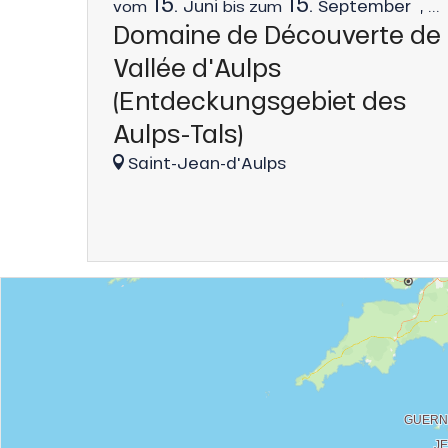
15.
15.
Juni
September
,
...
vom
bis zum
Domaine de Découverte de 
Vallée d'Aulps
(Entdeckungsgebiet des
Aulps-Tals)
Saint-Jean-d'Aulps
he